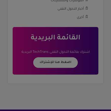
المؤتمرات والمشاركات
أخبار التحول التقني
أخرى
القائمة البريدية
اشترك بقائمة
التحول التقني TechTrans
البريدية
اضغط هنا للإشتراك