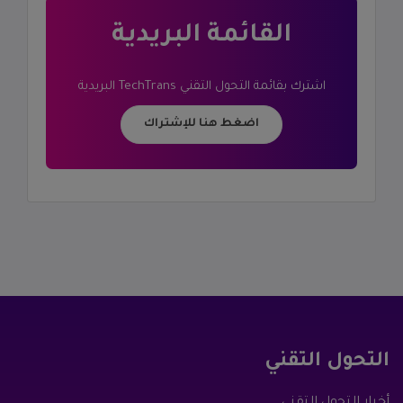
القائمة البريدية
اشترك بقائمة
التحول التقني TechTrans
البريدية
اضغط هنا للإشتراك
التحول التقني
أخبار التحول التقني