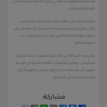
واستشارية وتوعوية تُسهم في رفع جاهزيتها الرقمية وتعزيز
كفاءتها التشغيلية.
وتركّز الاتفاقية على تطوير قدرات الجمعيات الناشئة من
خلال برامج تدريبية واستشارية متخصصة، ودعمها في تبني
الحلول التقنية المتكاملة التي تعزز استدامتها وتزيد من
فاعلية أعمالها.
وتأتي هذه الشراكة في إطار التزام الطرفين بخدمة القطاع
غير الربحي، وتمكين الجمعيات الأهلية الناشئة في المدينة
المنورة من الاستفادة من التحول الرقمي لتحقيق أثر أكبر
وتنمية مستدامة في المجتمع.
مشاركة:
ا
F
T
E
W
C
g