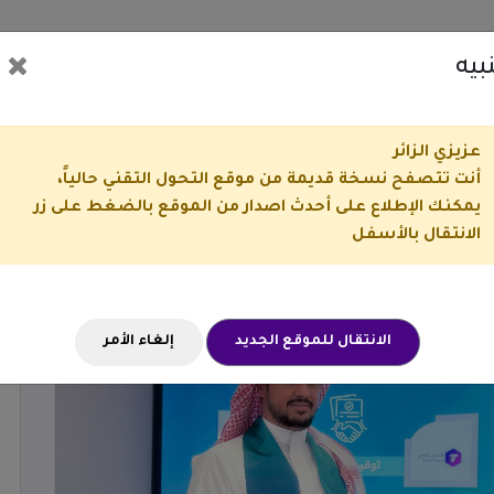
ماذا نقدم
الأخبار
المكتبة
انضم إلينا
بيه
عف أثر الصناديق العائلية
عزيزي الزائر
أنت تتصفح نسخة قديمة من موقع التحول التقني حالياً،
يمكنك الإطلاع على أحدث اصدار من الموقع بالضغط على زر
ثر الصناديق العائلية
الانتقال بالأسفل
الانتقال للموقع الجديد
إلغاء الأمر