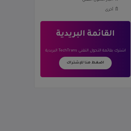
أخرى
القائمة البريدية
اشترك بقائمة
التحول التقني TechTrans
البريدية
اضغط هنا للإشتراك